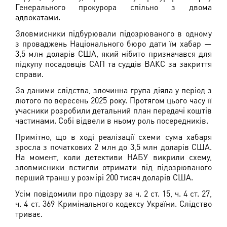
Генерального прокурора спільно з двома
адвокатами.
Зловмисники підбурювали підозрюваного в одному
з проваджень Національного бюро дати їм хабар —
3,5 млн доларів США, який нібито призначався для
підкупу посадовців САП та суддів ВАКС за закриття
справи.
За даними слідства, злочинна група діяла у період з
лютого по вересень 2025 року. Протягом цього часу її
учасники розробили детальний план передачі коштів
частинами. Собі відвели в ньому роль посередників.
Примітно, що в ході реалізації схеми сума хабаря
зросла з початкових 2 млн до 3,5 млн доларів США.
На момент, коли детективи НАБУ викрили схему,
зловмисники встигли отримати від підозрюваного
перший транш у розмірі 200 тисяч доларів США.
Усім повідомили про підозру за ч. 2 ст. 15, ч. 4 ст. 27,
ч. 4 ст. 369 Кримінального кодексу України. Слідство
триває.