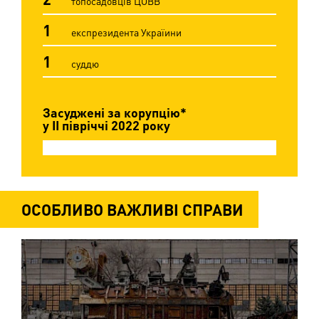
топосадовців ЦОВВ
1
експрезидента Україини
1
суддю
Засуджені за корупцію*
у ІІ півріччі 2022 року
ОСОБЛИВО ВАЖЛИВІ СПРАВИ