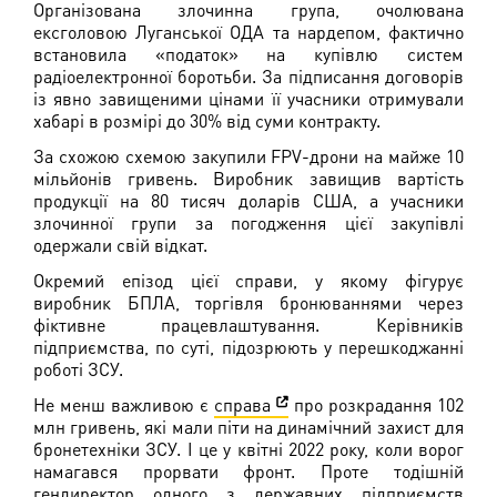
Організована злочинна група, очолювана
ексголовою Луганської ОДА та нардепом, фактично
встановила «податок» на купівлю систем
радіоелектронної боротьби. За підписання договорів
із явно завищеними цінами її учасники отримували
хабарі в розмірі до 30% від суми контракту.
За схожою схемою закупили FPV-дрони на майже 10
мільйонів гривень. Виробник завищив вартість
продукції на 80 тисяч доларів США, а учасники
злочинної групи за погодження цієї закупівлі
одержали свій відкат.
Окремий епізод цієї справи, у якому фігурує
виробник БПЛА, торгівля бронюваннями через
фіктивне працевлаштування. Керівників
підприємства, по суті, підозрюють у перешкоджанні
роботі ЗСУ.
Не менш важливою є
справа
про розкрадання 102
млн гривень, які мали піти на динамічний захист для
бронетехніки ЗСУ. І це у квітні 2022 року, коли ворог
намагався прорвати фронт. Проте тодішній
гендиректор одного з державних підприємств