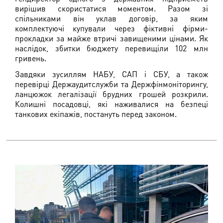
вирішив скористатися моментом. Разом зі
спільниками він уклав договір, за яким
комплектуючі купували через фіктивні фірми-
прокладки за майже втричі завищеними цінами. Як
наслідок, збитки бюджету перевищіли 102 млн
гривень.
Завдяки зусиллям НАБУ, САП і СБУ, а також
перевірці Держаудитслужби та Держфінмоніторингу,
ланцюжок легалізації брудних грошей розкрили.
Колишні посадовці, які наживалися на безпеці
танкових екіпажів, постануть перед законом.