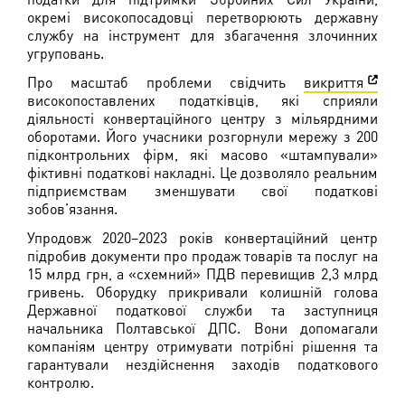
окремі високопосадовці перетворюють державну
службу на інструмент для збагачення злочинних
угруповань.
Про масштаб проблеми свідчить
викриття
високопоставлених податківців, які сприяли
діяльності конвертаційного центру з мільярдними
оборотами. Його учасники розгорнули мережу з 200
підконтрольних фірм, які масово «штампували»
фіктивні податкові накладні. Це дозволяло реальним
підприємствам зменшувати свої податкові
зобов’язання.
Упродовж 2020–2023 років конвертаційний центр
підробив документи про продаж товарів та послуг на
15 млрд грн, а «схемний» ПДВ перевищив 2,3 млрд
гривень. Оборудку прикривали колишній голова
Державної податкової служби та заступниця
начальника Полтавської ДПС. Вони допомагали
компаніям центру отримувати потрібні рішення та
гарантували нездійснення заходів податкового
контролю.