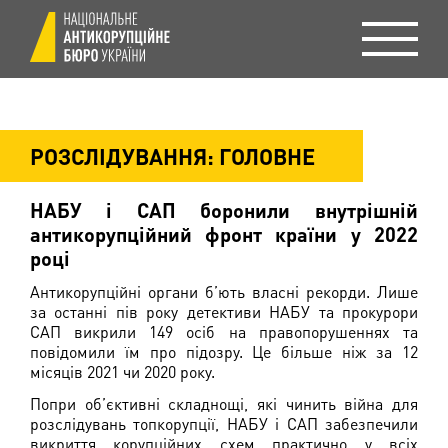
РОЗСЛІДУВАННЯ: ГОЛОВНЕ
НАБУ і САП боронили внутрішній
антикорупційний фронт країни у 2022
році
Антикорупційні органи б’ють власні рекорди. Лише
за останні пів року детективи НАБУ та прокурори
САП викрили 149 осіб на правопорушеннях та
повідомили їм про підозру. Це більше ніж за 12
місяців 2021 чи 2020 року.
Попри об’єктивні складнощі, які чинить війна для
розслідувань топкорупції, НАБУ і САП забезпечили
викриття корупційних схем практично у всіх