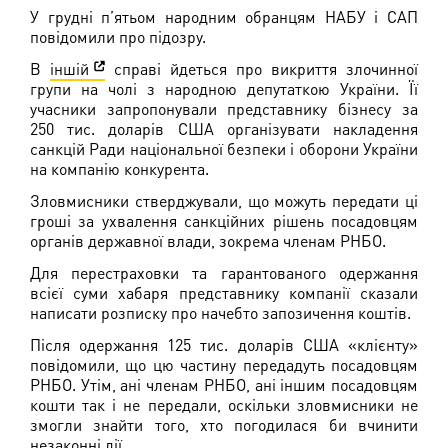
У грудні п’ятьом народним обранцям НАБУ і САП
повідомили про підозру.
В
іншій
справі йдеться про викриття злочинної
групи на чолі з народною депутаткою України. Її
учасники запропонували представнику бізнесу за
250 тис. доларів США організувати накладення
санкцій Ради національної безпеки і оборони України
на компанію конкурента.
Зловмисники стверджували, що можуть передати ці
гроші за ухвалення санкційних рішень посадовцям
органів державної влади, зокрема членам РНБО.
Для перестраховки та гарантованого одержання
всієї суми хабаря представнику компанії сказали
написати розписку про начебто запозичення коштів.
Після одержання 125 тис. доларів США «клієнту»
повідомили, що цю частину передадуть посадовцям
РНБО. Утім, ані членам РНБО, ані іншим посадовцям
кошти так і не передали, оскільки зловмисники не
змогли знайти того, хто погодилася би вчинити
незаконні дії.