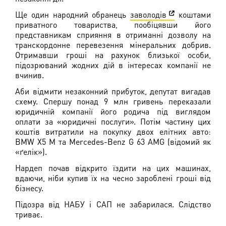
Ще один народний обранець
заволодів
коштами
приватного товариства, пообіцявши його
представникам сприяння в отриманні дозволу на
транскордонне перевезення мінеральних добрив.
Отримавши гроші на рахунок близької особи,
підозрюваний жодних дій в інтересах компанії не
вчинив.
Аби відмити незаконний прибуток, депутат вигадав
схему. Спершу понад 9 млн гривень переказали
юридичній компанії його родича під виглядом
оплати за «юридичні послуги». Потім частину цих
коштів витратили на покупку двох елітних авто:
BMW X5 M та Mercedes-Benz G 63 AMG (відомий як
«ґелік»).
Нардеп почав відкрито їздити на цих машинах,
вдаючи, ніби купив їх на чесно зароблені гроші від
бізнесу.
Підозра від НАБУ і САП не забарилася. Слідство
триває.