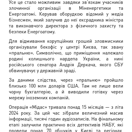
Усе це стало можливим завдяки зв’язкам учасників
злочинної організації в Міненергетики та
Енергоатомі. Керував оборудкою відомий у медіа
бізнесмен, який залучив до неї ексрадника міністра
та виконавчого директора з фізичного захисту та
безпеки Енергоатому.
Для відмивання корупційних грошей зловмисники
організували бекофіс у центрі Києва, так звану
«пральню». Символічно, що приміщення належало
родині колишнього нардепа України, а нині
російського сенатора Андрія Деркача, якого СБУ
обвинувачує у державній зраді.
За даними слідства, через «пральню» пройшло
близько 100 млн доларів США. Там не лише вели
чорну бухгалтерію, а й виводили готівку через
мережу іноземних компаній.
Операція «Мідас» тривала понад 15 місяців — з літа
2024 року. За цей час зібрали величезний масив
інформації, тисячі годин аудіозаписів. На фінальному
етапі залучили практично всіх детективів НАБУ, які
провели понад 70 обшуків у Києві та регіонах,