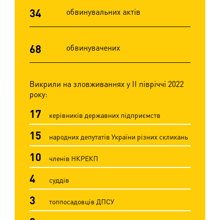
34
обвинувальних актів
68
обвинувачених
Викрили на зловживаннях у ІІ півріччі 2022
року:
17
керівників державних підприємств
15
народних депутатів України різних скликань
10
членів НКРЕКП
4
суддів
3
топпосадовців ДПСУ