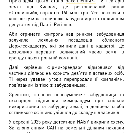
Прикладом цього стало
захоплення
18 гектарів
землі під Києвом, де розташований ринок
«Столичний», вартістю 160 млн грн. Усе почалося з
конфлікту між столичною забудовницею та колишнім
депутатом від Партії Регіонів.
Аби отримати контроль над ринком, забудовниця
залучила лояльних посадовців обласного
Держгеокадастру, які змінили дані в кадастрі. Це
дозволило передати величезний масив землі в
оренду підконтрольній компанії.
Далі керівник фірми-орендаря відмовився від
частини ділянок на користь дев’яти підставних осіб.
Ті через удавані угоди перепродали її компаніям,
пов’язаним із тією ж забудовницею.
Зрештою, сторони порозумілися: забудовниця та
екснардеп підписали меморандум про спільне
використання та забудову землі, а довірена особа
останнього офіційно увійшла до складу її власників.
У вересні 2025 року детективи НАБУ викрили схему.
За клопотанням САП на земельні ділянки наклали