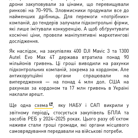
дрони закуповували за цінами, що перевищували
ринкові на 70–90%. Зловмисники продумали все до
найменших дрібниць. Для перемоги «потрібних»
компаній, до тендерів залучали підконтрольні фірми,
які лише імітували конкуренцію. А щоб обґрунтувати
космічні ціни, провели маніпулятивні маркетингові
дослідження.
Як наслідок, на закупівлях 400 DJI Mavic 3 та 1300
Autel Evo Max 4T держава втратила понад 90
мільйонів гривень. Ці гроші виводили на рахунки
підконтрольних компаній, зокрема за кордоном. Але
антикорупційні органи спрацювали на
випередження — на понад 4 млн дол. США на
рахунках за кордоном та 17 млн гривень в Україні
наклали арешт.
Ще одна
схема
,
яку НАБУ і САП викрили у
,
звітному періоді
стосується закупівель БПЛА та
засобів РЕБ у 2024–2025 роках. Цього разу об’єктом
наживи стали гроші громади, які органи місцевого
самоврядування передавали на військові потреби.