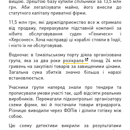
вищою. Зрештою базу купили спільники за 13,5 млн
грн. Аби легалізувати майно, його внесли до
статутного капіталу приватної фірми.
11,5 млн грн, які держпідприємство все ж отримало
від продажу, перерахували підставній компанії за
нібито обслуговування суден «Геническ» і
«Херсонес». Хоча насправді ці кораблі стояли в Індії,
і ніхто їх не обслуговував.
Водночас в Ізмаїльському порту діяла організована
група, яка за два роки
розікрала
понад 24 млн
гривень на закупівлі товарів за завищеними цінами.
Загальна сума збитків значно більша і наразі
встановлюється.
Учасники групи наперед знали про тендери та
прописували умови участі так, щоб відсіяти реальних
виробників. Перемагали підконтрольні організатору
схеми фірми, які й постачали товари втридорога.
Різницю виводили через ФОПів і ділили готівку між
собою.
Цю схему детективи викрили за результатами