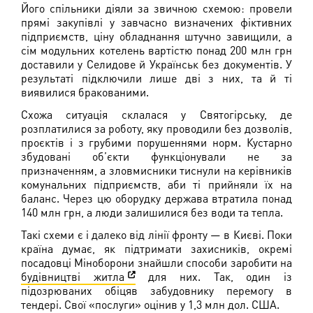
Його спільники діяли за звичною схемою: провели
прямі закупівлі у завчасно визначених фіктивних
підприємств, ціну обладнання штучно завищили, а
сім модульних котелень вартістю понад 200 млн грн
доставили у Селидове й Українськ без документів. У
результаті підключили лише дві з них, та й ті
виявилися бракованими.
Схожа ситуація склалася у Святогірську, де
розплатилися за роботу, яку проводили без дозволів,
проєктів і з грубими порушеннями норм. Кустарно
збудовані об’єкти функціонували не за
призначенням, а зловмисники тиснули на керівників
комунальних підприємств, аби ті прийняли їх на
баланс. Через цю оборудку держава втратила понад
140 млн грн, а люди залишилися без води та тепла.
Такі схеми є і далеко від лінії фронту — в Києві. Поки
країна думає, як підтримати захисників, окремі
посадовці Міноборони знайшли способи заробити на
будівництві житла
для них. Так, один із
підозрюваних обіцяв забудовнику перемогу в
тендері. Свої «послуги» оцінив у 1,3 млн дол. США.