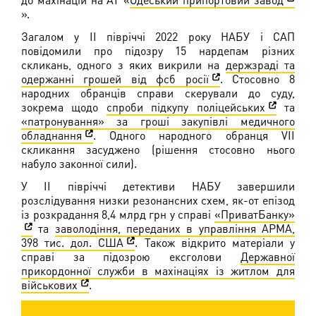
».
Загалом у ІІ півріччі 2022 року НАБУ і САП
повідомили про підозру 15 нардепам різних
скликань, одного з яких викрили на
держзраді та
одержанні грошей від фсб росії
. Стосовно 8
народних обранців справи скерували до суду,
зокрема щодо
спроби підкупу поліцейських
та
«патронування» за гроші закупівлі медичного
обладнання
. Одного народного обранця VII
скликання засуджено (рішення стосовно нього
набуло законної сили).
У ІІ півріччі детективи НАБУ завершили
розслідування низки резонансних схем, як-от епізод
із розкрадання 8,4 млрд грн у справі
«ПриватБанку»
та
заволодіння, переданих в управління АРМА,
398 тис. дол. США
. Також відкрито матеріали у
справі за підозрою ексголови
Державної
прикордонної служби в махінаціях із житлом для
військових
.