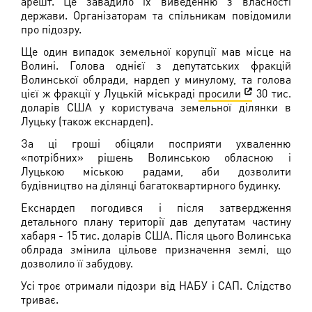
арешт. Це завадило їх виведенню з власності
держави. Організаторам та спільникам повідомили
про підозру.
Ще один випадок земельної корупції мав місце на
Волині. Голова однієї з депутатських фракцій
Волинської облради, нардеп у минулому, та голова
цієї ж фракції у Луцькій міськраді
просили
30 тис.
доларів США у користувача земельної ділянки в
Луцьку (також екснардеп).
За ці гроші обіцяли посприяти ухваленню
«потрібних» рішень Волинською обласною і
Луцькою міською радами, аби дозволити
будівництво на ділянці багатоквартирного будинку.
Екснардеп погодився і після затвердження
детального плану території дав депутатам частину
хабаря - 15 тис. доларів США. Після цього Волинська
облрада змінила цільове призначення землі, що
дозволило її забудову.
Усі троє отримали підозри від НАБУ і САП. Слідство
триває.