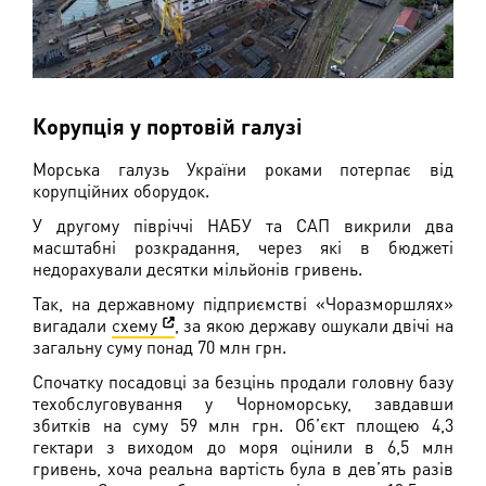
Корупція у портовій галузі
Морська галузь України роками потерпає від
корупційних оборудок.
У другому півріччі НАБУ та САП викрили два
масштабні розкрадання, через які в бюджеті
недорахували десятки мільйонів гривень.
Так, на державному підприємстві «Чоразморшлях»
вигадали
схему
, за якою державу ошукали двічі на
загальну суму понад 70 млн грн.
Спочатку посадовці за безцінь продали головну базу
техобслуговування у Чорноморську, завдавши
збитків на суму 59 млн грн. Об’єкт площею 4,3
гектари з виходом до моря оцінили в 6,5 млн
гривень, хоча реальна вартість була в дев’ять разів