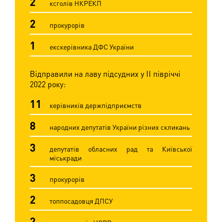
2
ксголів НКРЕКП
2
прокурорів
1
екскерівника ДФС України
Відправили на лаву підсудних у ІІ півріччі
2022 року:
11
керівників держпідприємств
8
народних депутатів України різних скликань
3
депутатів обласних рад та Київської
міськради
3
прокурорів
2
топпосадовця ДПСУ
2