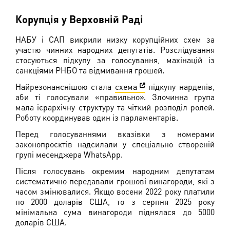
Корупція у Верховній Раді
НАБУ і САП викрили низку корупційних схем за
участю чинних народних депутатів. Розслідування
стосуються підкупу за голосування, махінацій із
санкціями РНБО та відмивання грошей.
Найрезонанснішою стала
схема
підкупу нардепів,
аби ті голосували «правильно». Злочинна група
мала ієрархічну структуру та чіткий розподіл ролей.
Роботу координував один із парламентарів.
Перед голосуваннями вказівки з номерами
законопроєктів надсилали у спеціально створеній
групі месенджера WhatsApp.
Після голосувань окремим народним депутатам
систематично передавали грошові винагороди, які з
часом змінювалися. Якщо восени 2022 року платили
по 2000 доларів США, то з серпня 2025 року
мінімальна сума винагороди піднялася до 5000
доларів США.