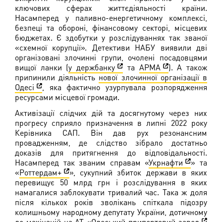
ключових сферах життєдіяльності країни.
Насамперед у паливно-енергетичному комплексі,
безпеці та обороні, фінансовому секторі, місцевих
бюджетах. Є здобутки у розслідуваннях так званої
«схемної корупції». Детективи НАБУ виявили дві
організовані злочинні групи, очолені посадовцями
вищої ланки (
у держбанку
та
АРМА
). А також
припинили діяльність
нової злочинної організації в
Одесі
, яка фактично узурпувала розпорядження
ресурсами місцевої громади.
Активізації слідчих дій та досягнутому через них
прогресу сприяло призначення в липні 2022 року
Керівника САП. Він дав рух резонансним
провадженням, де слідство зібрало достатньо
доказів для притягнення до відповідальності.
Насамперед так званим справам «
Укрнафти
» та
«
Роттердам+
», сукупний збиток держави в яких
перевищує 50 млрд грн і розслідування в яких
намагалися заблокувати тривалий час. Така ж доля
після кількох років зволікань спіткала підозру
колишньому народному депутату України, дотичному
до махінацій на АТ «
Одеський припортовий завод